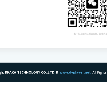
ght
RKAKA TECHNOLOGY CO.,LTD @
www.dvplayer.net
. All Right