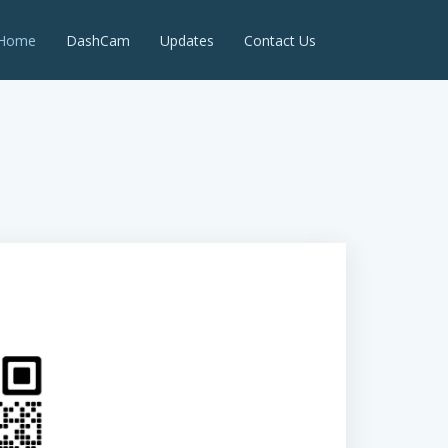
Home
DashCam
Updates
Contact Us